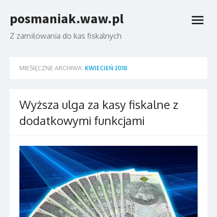
Skip
posmaniak.waw.pl
to
open
content
menu
Z zamiłowania do kas fiskalnych
MIESIĘCZNE ARCHIWA:
KWIECIEŃ 2018
Wyższa ulga za kasy fiskalne z
dodatkowymi funkcjami