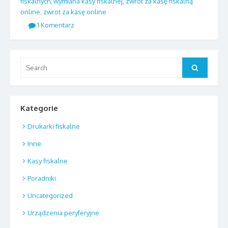
fiskalnych
,
wymiana kasy fiskalnej
,
zwrot za kasę fiskalną
online
,
zwrot za kasę online
1 Komentarz
Search
Search
for:
Kategorie
Drukarki fiskalne
Inne
Kasy fiskalne
Poradniki
Uncategorized
Urządzenia peryferyjne