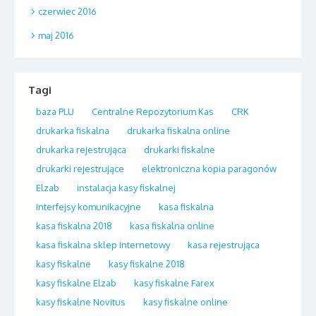
czerwiec 2016
maj 2016
Tagi
baza PLU
Centralne Repozytorium Kas
CRK
drukarka fiskalna
drukarka fiskalna online
drukarka rejestrująca
drukarki fiskalne
drukarki rejestrujące
elektroniczna kopia paragonów
Elzab
instalacja kasy fiskalnej
interfejsy komunikacyjne
kasa fiskalna
kasa fiskalna 2018
kasa fiskalna online
kasa fiskalna sklep internetowy
kasa rejestrująca
kasy fiskalne
kasy fiskalne 2018
kasy fiskalne Elzab
kasy fiskalne Farex
kasy fiskalne Novitus
kasy fiskalne online