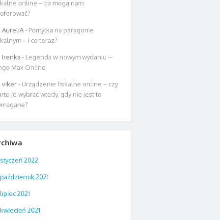
skalne online – co mogą nam
oferować?
AureliA
-
Pomyłka na paragonie
skalnym – i co teraz?
Irenka
-
Legenda w nowym wydaniu –
ngo Max Online
viker
-
Urządzenie fiskalne online – czy
rto je wybrać wtedy, gdy nie jest to
ymagane?
rchiwa
styczeń 2022
październik 2021
lipiec 2021
kwiecień 2021