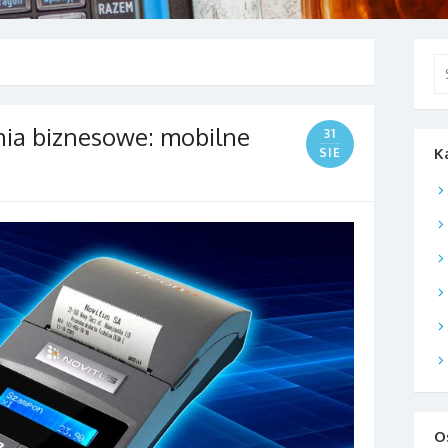
Se
for
ia biznesowe: mobilne
31
K
SIE
O