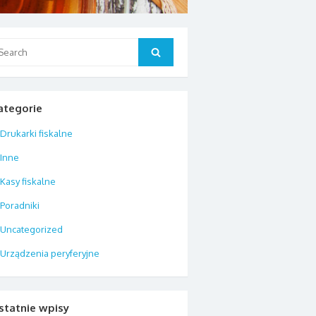
arch
Search
:
ategorie
Drukarki fiskalne
Inne
Kasy fiskalne
Poradniki
Uncategorized
Urządzenia peryferyjne
statnie wpisy