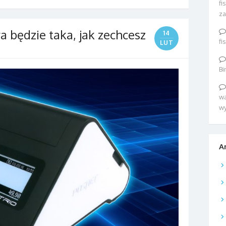
fi
za
ra będzie taka, jak zechcesz
14
fi
LUT
Bi
wa
w
A