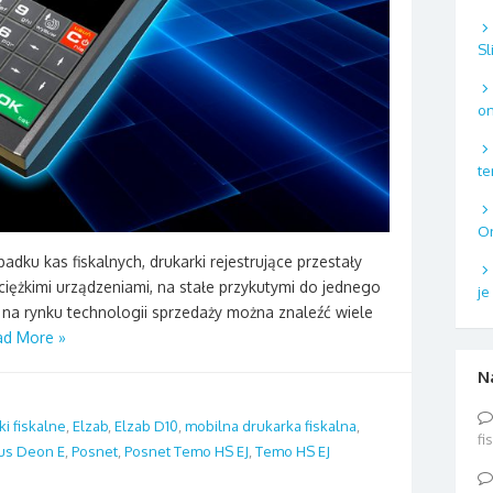
Sl
on
te
On
adku kas fiskalnych, drukarki rejestrujące przestały
 ciężkimi urządzeniami, na stałe przykutymi do jednego
je
 na rynku technologii sprzedaży można znaleźć wiele
ad More »
N
ki fiskalne
,
Elzab
,
Elzab D10
,
mobilna drukarka fiskalna
,
fi
us Deon E
,
Posnet
,
Posnet Temo HS EJ
,
Temo HS EJ