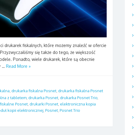
ci drukarek fiskalnych, które możemy znaleźć w ofercie
Przyzwyczailiśmy się także do tego, że większość
odele. Ponadto, wiele drukarek, które są obecnie
y …
Read More »
skalna
,
drukarka fiskalna Posnet
,
drukarka fiskalna Posnet
alna z tabletem
,
drukarka Posnet
,
drukarka Posnet Trio
,
 fiskalne Posnet
,
drukarki Posnet
,
elektroniczna kopia
duł kopii elektronicznej
,
Posnet
,
Posnet Trio