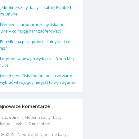
„Mobilne szaty” kasy fiskalnej Elzab K1
im Online
Nieduże, stacjonarne kasy fiskalne
line – co mogą nam zaoferować?
Pomyłka na paragonie fiskalnym – i co
raz?
Legenda w nowym wydaniu – Bingo Max
line
Urządzenie fiskalne online – czy warto
 wybrać wtedy, gdy nie jest to wymagane?
ajnowsze komentarze
sUawomir
-
„Mobilne szaty” kasy
skalnej Elzab K1 Slim Online
MaXeN
-
Nieduże, stacjonarne kasy