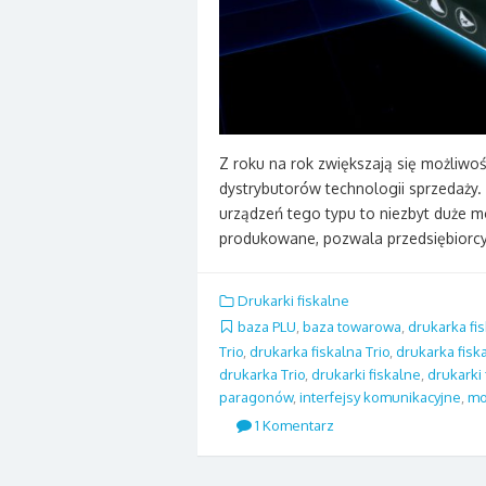
Z roku na rok zwiększają się możliwoś
dystrybutorów technologii sprzedaży. 
urządzeń tego typu to niezbyt duże m
produkowane, pozwala przedsiębiorc
Drukarki fiskalne
baza PLU
,
baza towarowa
,
drukarka fi
Trio
,
drukarka fiskalna Trio
,
drukarka fisk
drukarka Trio
,
drukarki fiskalne
,
drukarki
paragonów
,
interfejsy komunikacyjne
,
mo
1 Komentarz