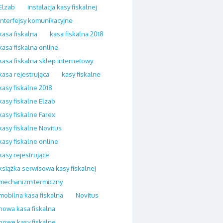
Elzab
instalacja kasy fiskalnej
interfejsy komunikacyjne
kasa fiskalna
kasa fiskalna 2018
kasa fiskalna online
kasa fiskalna sklep internetowy
kasa rejestrująca
kasy fiskalne
kasy fiskalne 2018
kasy fiskalne Elzab
kasy fiskalne Farex
kasy fiskalne Novitus
kasy fiskalne online
kasy rejestrujące
książka serwisowa kasy fiskalnej
mechanizm termiczny
mobilna kasa fiskalna
Novitus
nowa kasa fiskalna
nowe kasy fiskalne