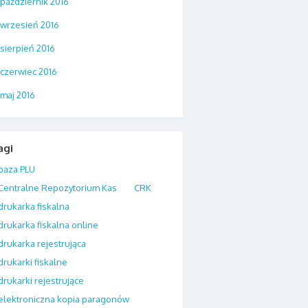
październik 2016
wrzesień 2016
sierpień 2016
czerwiec 2016
maj 2016
agi
baza PLU
Centralne Repozytorium Kas
CRK
drukarka fiskalna
drukarka fiskalna online
drukarka rejestrująca
drukarki fiskalne
drukarki rejestrujące
elektroniczna kopia paragonów