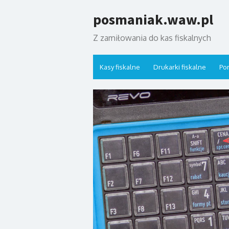
Skip
posmaniak.waw.pl
to
content
Z zamiłowania do kas fiskalnych
Kasy fiskalne
Drukarki fiskalne
Por