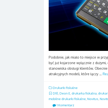
Podobnie, jak miało to miejsce w przyp
być już kojarzone wyłącznie z dużymi,
stanowiska obsługi klientów. Obecnie
atrakcyjnych modeli, które łączy …
Re
Drukarki fiskalne
D10
,
Deon E
,
drukarka fiskalna
,
drukar
mobilne drukarki fiskalne
,
Novitus
,
Novit
1 Komentarz