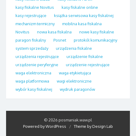
kasy fiskalne Novitus
kasy fiskalne online
kasy rejestrujące
książka serwisowa kasy fiskalnej
mechanizm termiczny
mobilna kasa fiskalna
Novitus
nowa kasa fiskalna
nowe kasy fiskalne
paragon fiskalny
Posnet
protokół komunikacyjny
system sprzedaży
urządzenia fiskalne
urządzenia rejestrujące
urządzenie fiskalne
urządzenie peryferyjne
urządzenie rejestrujące
waga elektroniczna
waga etykietująca
waga platformowa
wagi elektroniczne
wybór kasy fiskalnej
wydruk paragonów
© 2026 posmaniak.waw.pl
Powered by WordPress
/
Theme by Design Lab