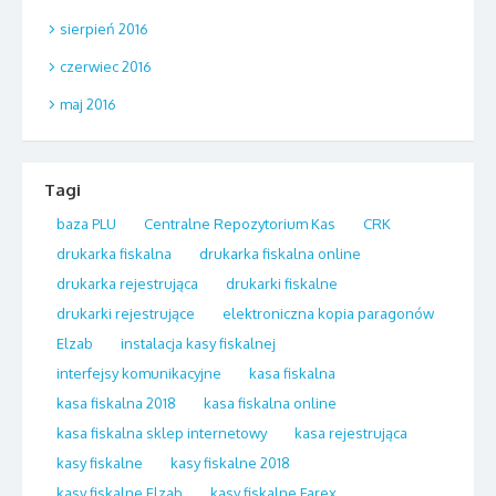
sierpień 2016
czerwiec 2016
maj 2016
Tagi
baza PLU
Centralne Repozytorium Kas
CRK
drukarka fiskalna
drukarka fiskalna online
drukarka rejestrująca
drukarki fiskalne
drukarki rejestrujące
elektroniczna kopia paragonów
Elzab
instalacja kasy fiskalnej
interfejsy komunikacyjne
kasa fiskalna
kasa fiskalna 2018
kasa fiskalna online
kasa fiskalna sklep internetowy
kasa rejestrująca
kasy fiskalne
kasy fiskalne 2018
kasy fiskalne Elzab
kasy fiskalne Farex