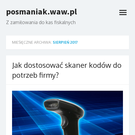
Skip
posmaniak.waw.pl
to
open
content
menu
Z zamiłowania do kas fiskalnych
MIESIĘCZNE ARCHIWA:
SIERPIEŃ 2017
Jak dostosować skaner kodów do
potrzeb firmy?