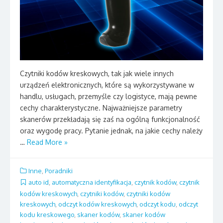
Czytniki kodów kreskowych, tak jak wiele innych
urządzeń elektronicznych, które są wykorzystywane w
handlu, usługach, przemyśle czy logistyce, mają pewne
cechy charakterystyczne. Najważniejsze parametry
skanerów przekładają się zaś na ogólną funkcjonalność
oraz wygodę pracy. Pytanie jednak, na jakie cechy należy
…
Read More »
Inne
,
Poradniki
auto id
,
automatyczna identyfikacja
,
czytnik kodów
,
czytnik
kodów kreskowych
,
czytniki kodów
,
czytniki kodów
kreskowych
,
odczyt kodów kreskowych
,
odczyt kodu
,
odczyt
kodu kreskowego
,
skaner kodów
,
skaner kodów