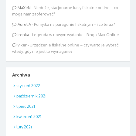
MaXeN
-
Nieduże, stacjonarne kasy fiskalne online – co
mogą nam zaoferować?
AureliA
-
Pomyłka na paragonie fiskalnym – i co teraz?
Irenka
-
Legenda w nowym wydaniu – Bingo Max Online
viker
-
Urządzenie fiskalne online – czy warto je wybrać
wtedy, gdy nie jest to wymagane?
Archiwa
styczeń 2022
październik 2021
lipiec 2021
kwiecień 2021
luty 2021