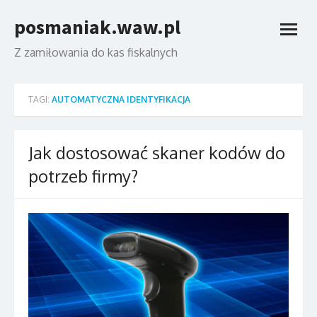
Skip
posmaniak.waw.pl
to
open
content
menu
Z zamiłowania do kas fiskalnych
TAGI:
AUTOMATYCZNA IDENTYFIKACJA
Jak dostosować skaner kodów do
potrzeb firmy?