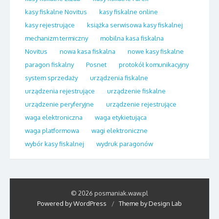
kasy fiskalne Novitus
kasy fiskalne online
kasy rejestrujące
książka serwisowa kasy fiskalnej
mechanizm termiczny
mobilna kasa fiskalna
Novitus
nowa kasa fiskalna
nowe kasy fiskalne
paragon fiskalny
Posnet
protokół komunikacyjny
system sprzedaży
urządzenia fiskalne
urządzenia rejestrujące
urządzenie fiskalne
urządzenie peryferyjne
urządzenie rejestrujące
waga elektroniczna
waga etykietująca
waga platformowa
wagi elektroniczne
wybór kasy fiskalnej
wydruk paragonów
© 2026 posmaniak.waw.pl
Powered by WordPress
/
Theme by Design Lab