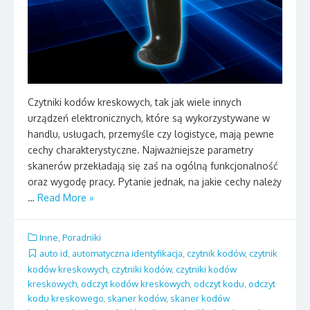
Czytniki kodów kreskowych, tak jak wiele innych
urządzeń elektronicznych, które są wykorzystywane w
handlu, usługach, przemyśle czy logistyce, mają pewne
cechy charakterystyczne. Najważniejsze parametry
skanerów przekładają się zaś na ogólną funkcjonalność
oraz wygodę pracy. Pytanie jednak, na jakie cechy należy
…
Read More »
Inne
,
Poradniki
auto id
,
automatyczna identyfikacja
,
czytnik kodów
,
czytnik
kodów kreskowych
,
czytniki kodów
,
czytniki kodów
kreskowych
,
odczyt kodów kreskowych
,
odczyt kodu
,
odczyt
kodu kreskowego
,
skaner kodów
,
skaner kodów