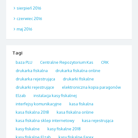
sierpień 2016
czerwiec 2016
maj 2016
Tagi
baza PLU
Centralne Repozytorium Kas
CRK
drukarka fiskalna
drukarka fiskalna online
drukarka rejestrująca
drukarki fiskalne
drukarki rejestrujące
elektroniczna kopia paragonów
Elzab
instalacja kasy fiskalnej
interfejsy komunikacyjne
kasa fiskalna
kasa fiskalna 2018
kasa fiskalna online
kasa fiskalna sklep internetowy
kasa rejestrująca
kasy fiskalne
kasy fiskalne 2018
kasy fiskalne Elzab
kasy fiskalne Farex