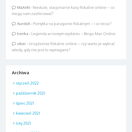
MaXeN
-
Nieduże, stacjonarne kasy fiskalne online – co
mogą nam zaoferować?
AureliA
-
Pomyłka na paragonie fiskalnym – i co teraz?
Irenka
-
Legenda w nowym wydaniu – Bingo Max Online
viker
-
Urządzenie fiskalne online – czy warto je wybrać
wtedy, gdy nie jest to wymagane?
Archiwa
styczeń 2022
październik 2021
lipiec 2021
kwiecień 2021
luty 2021