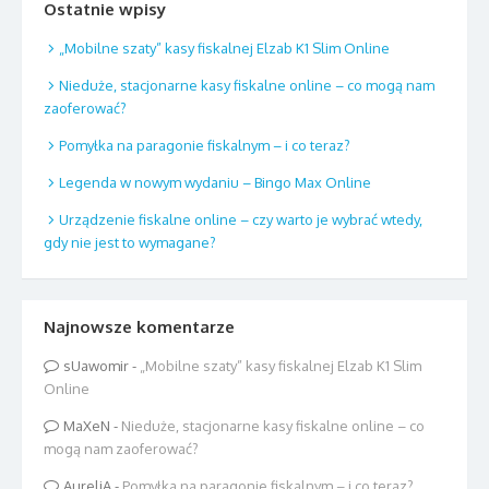
Ostatnie wpisy
„Mobilne szaty” kasy fiskalnej Elzab K1 Slim Online
Nieduże, stacjonarne kasy fiskalne online – co mogą nam
zaoferować?
Pomyłka na paragonie fiskalnym – i co teraz?
Legenda w nowym wydaniu – Bingo Max Online
Urządzenie fiskalne online – czy warto je wybrać wtedy,
gdy nie jest to wymagane?
Najnowsze komentarze
sUawomir
-
„Mobilne szaty” kasy fiskalnej Elzab K1 Slim
Online
MaXeN
-
Nieduże, stacjonarne kasy fiskalne online – co
mogą nam zaoferować?
AureliA
-
Pomyłka na paragonie fiskalnym – i co teraz?