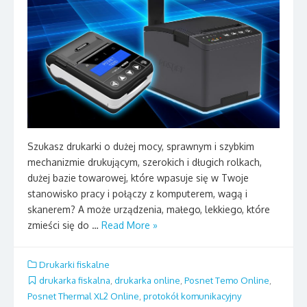
Szukasz drukarki o dużej mocy, sprawnym i szybkim
mechanizmie drukującym, szerokich i długich rolkach,
dużej bazie towarowej, które wpasuje się w Twoje
stanowisko pracy i połączy z komputerem, wagą i
skanerem? A może urządzenia, małego, lekkiego, które
zmieści się do …
Read More »
Drukarki fiskalne
drukarka fiskalna
,
drukarka online
,
Posnet Temo Online
,
Posnet Thermal XL2 Online
,
protokół komunikacyjny