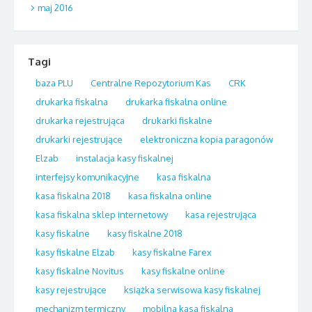
maj 2016
Tagi
baza PLU
Centralne Repozytorium Kas
CRK
drukarka fiskalna
drukarka fiskalna online
drukarka rejestrująca
drukarki fiskalne
drukarki rejestrujące
elektroniczna kopia paragonów
Elzab
instalacja kasy fiskalnej
interfejsy komunikacyjne
kasa fiskalna
kasa fiskalna 2018
kasa fiskalna online
kasa fiskalna sklep internetowy
kasa rejestrująca
kasy fiskalne
kasy fiskalne 2018
kasy fiskalne Elzab
kasy fiskalne Farex
kasy fiskalne Novitus
kasy fiskalne online
kasy rejestrujące
książka serwisowa kasy fiskalnej
mechanizm termiczny
mobilna kasa fiskalna