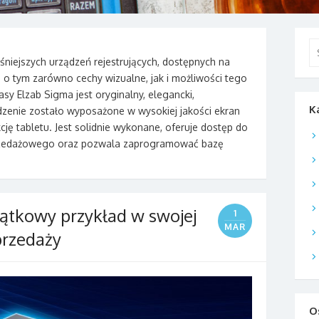
Se
for
niejszych urządzeń rejestrujących, dostępnych na
ą o tym zarówno cechy wizualne, jak i możliwości tego
y Elzab Sigma jest oryginalny, elegancki,
K
dzenie zostało wyposażone w wysokiej jakości ekran
cję tabletu. Jest solidnie wykonane, oferuje dostęp do
edażowego oraz pozwala zaprogramować bazę
ątkowy przykład w swojej
1
MAR
przedaży
O