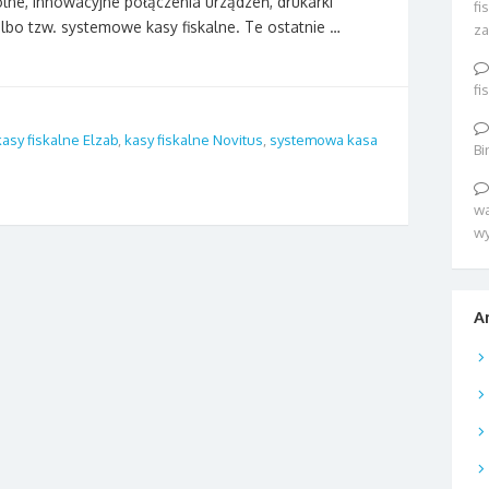
lne, innowacyjne połączenia urządzeń, drukarki
fi
lbo tzw. systemowe kasy fiskalne. Te ostatnie …
za
fi
kasy fiskalne Elzab
,
kasy fiskalne Novitus
,
systemowa kasa
Bi
wa
w
A