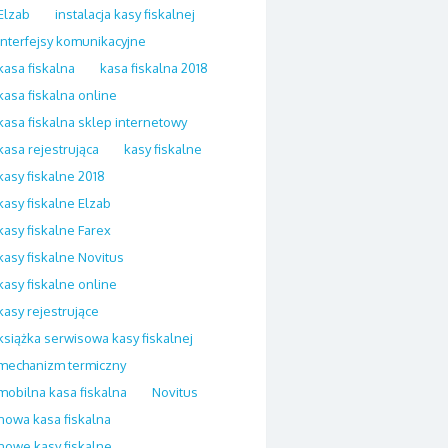
Elzab
instalacja kasy fiskalnej
interfejsy komunikacyjne
kasa fiskalna
kasa fiskalna 2018
kasa fiskalna online
kasa fiskalna sklep internetowy
kasa rejestrująca
kasy fiskalne
kasy fiskalne 2018
kasy fiskalne Elzab
kasy fiskalne Farex
kasy fiskalne Novitus
kasy fiskalne online
kasy rejestrujące
książka serwisowa kasy fiskalnej
mechanizm termiczny
mobilna kasa fiskalna
Novitus
nowa kasa fiskalna
nowe kasy fiskalne