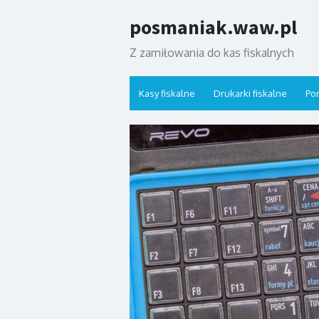
Skip
posmaniak.waw.pl
to
content
Z zamiłowania do kas fiskalnych
Kasy fiskalne
Drukarki fiskalne
Por