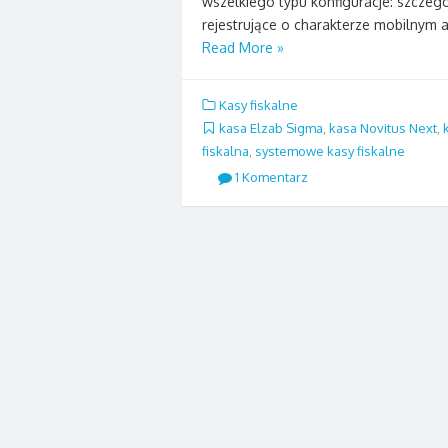
wszelkiego typu konfiguracje: szczegó
rejestrujące o charakterze mobilnym a
Read More »
Kasy fiskalne
kasa Elzab Sigma
,
kasa Novitus Next
,
fiskalna
,
systemowe kasy fiskalne
1 Komentarz