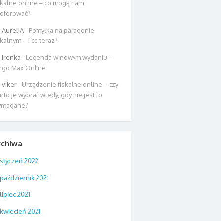
skalne online – co mogą nam
oferować?
AureliA
-
Pomyłka na paragonie
skalnym – i co teraz?
Irenka
-
Legenda w nowym wydaniu –
ngo Max Online
viker
-
Urządzenie fiskalne online – czy
rto je wybrać wtedy, gdy nie jest to
ymagane?
rchiwa
styczeń 2022
październik 2021
lipiec 2021
kwiecień 2021