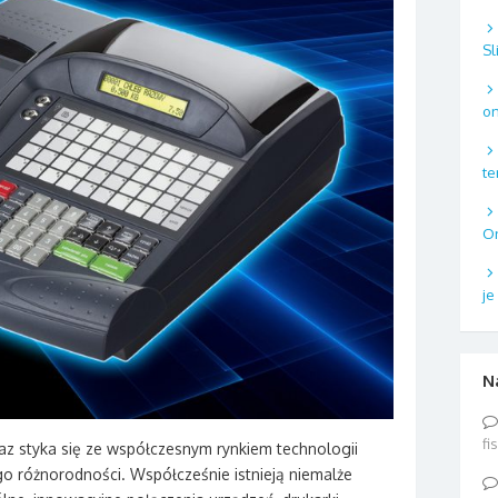
Sl
on
te
On
je
N
fi
raz styka się ze współczesnym rynkiem technologii
go różnorodności. Współcześnie istnieją niemalże