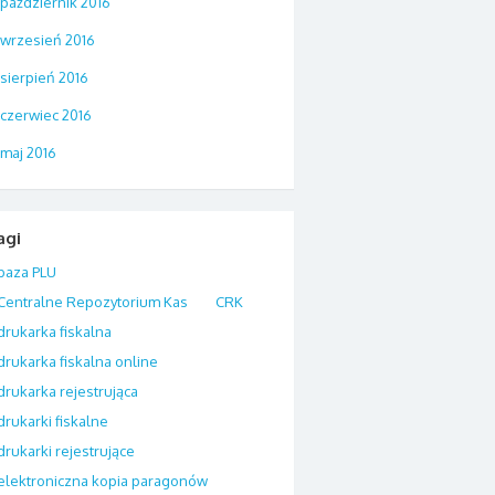
październik 2016
wrzesień 2016
sierpień 2016
czerwiec 2016
maj 2016
agi
baza PLU
Centralne Repozytorium Kas
CRK
drukarka fiskalna
drukarka fiskalna online
drukarka rejestrująca
drukarki fiskalne
drukarki rejestrujące
elektroniczna kopia paragonów