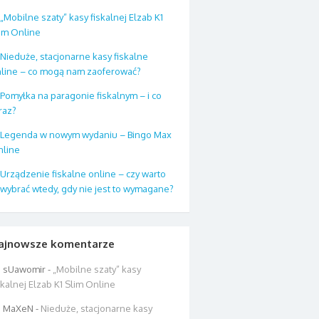
„Mobilne szaty” kasy fiskalnej Elzab K1
im Online
Nieduże, stacjonarne kasy fiskalne
line – co mogą nam zaoferować?
Pomyłka na paragonie fiskalnym – i co
raz?
Legenda w nowym wydaniu – Bingo Max
line
Urządzenie fiskalne online – czy warto
 wybrać wtedy, gdy nie jest to wymagane?
ajnowsze komentarze
sUawomir
-
„Mobilne szaty” kasy
skalnej Elzab K1 Slim Online
MaXeN
-
Nieduże, stacjonarne kasy