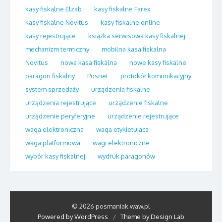
kasy fiskalne Elzab
kasy fiskalne Farex
kasy fiskalne Novitus
kasy fiskalne online
kasy rejestrujące
książka serwisowa kasy fiskalnej
mechanizm termiczny
mobilna kasa fiskalna
Novitus
nowa kasa fiskalna
nowe kasy fiskalne
paragon fiskalny
Posnet
protokół komunikacyjny
system sprzedaży
urządzenia fiskalne
urządzenia rejestrujące
urządzenie fiskalne
urządzenie peryferyjne
urządzenie rejestrujące
waga elektroniczna
waga etykietująca
waga platformowa
wagi elektroniczne
wybór kasy fiskalnej
wydruk paragonów
© 2026 posmaniak.waw.pl
Powered by WordPress
/
Theme by Design Lab