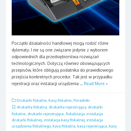
Początki działalności handlowej mogą rodzić różne
dylematy. I nie są one związane jedynie z wyborem
odpowiednich dla przedsiębiorstwa rozwiązań
technologicznych. Dotyczą również obowiązujących
przepisów, które obligują podatnika do prawidłowego
przejścia konkretnych procedur. Tak jest w przypadku
rejestracji oraz instalacji urządzenia …
Read More »
Drukarki fiskalne
,
Kasy fiskalne
,
Poradniki
drukarka fiskalna
,
drukarka rejestrująca
,
drukarki
fiskalne
,
drukarki rejestrujące
,
fiskalizacja
,
instalacja
drukarki fiskalnej
,
instalacja kasy fiskalnej
,
instalacja
urządzenia fiskalnego
,
kasa fiskalna
,
kasa rejestrująca
,
kasy