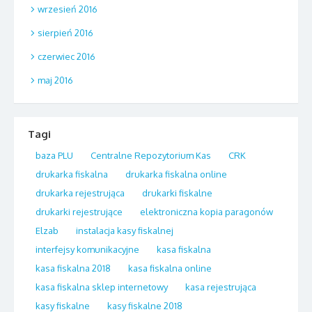
wrzesień 2016
sierpień 2016
czerwiec 2016
maj 2016
Tagi
baza PLU
Centralne Repozytorium Kas
CRK
drukarka fiskalna
drukarka fiskalna online
drukarka rejestrująca
drukarki fiskalne
drukarki rejestrujące
elektroniczna kopia paragonów
Elzab
instalacja kasy fiskalnej
interfejsy komunikacyjne
kasa fiskalna
kasa fiskalna 2018
kasa fiskalna online
kasa fiskalna sklep internetowy
kasa rejestrująca
kasy fiskalne
kasy fiskalne 2018