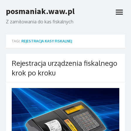
Skip
posmaniak.waw.pl
to
open
content
menu
Z zamiłowania do kas fiskalnych
TAGI:
REJESTRACJA KASY FISKALNEJ
Rejestracja urządzenia fiskalnego
krok po kroku