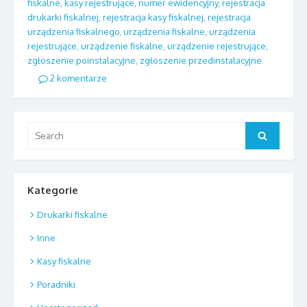
fiskalne
,
kasy rejestrujące
,
numer ewidencyjny
,
rejestracja
drukarki fiskalnej
,
rejestracja kasy fiskalnej
,
rejestracja
urządzenia fiskalnego
,
urządzenia fiskalne
,
urządzenia
rejestrujące
,
urządzenie fiskalne
,
urządzenie rejestrujące
,
zgłoszenie poinstalacyjne
,
zgłoszenie przedinstalacyjne
2 komentarze
Search
Search
for:
Kategorie
Drukarki fiskalne
Inne
Kasy fiskalne
Poradniki