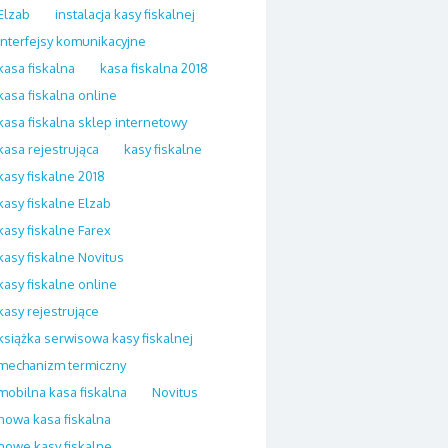
Elzab
instalacja kasy fiskalnej
interfejsy komunikacyjne
kasa fiskalna
kasa fiskalna 2018
kasa fiskalna online
kasa fiskalna sklep internetowy
kasa rejestrująca
kasy fiskalne
kasy fiskalne 2018
kasy fiskalne Elzab
kasy fiskalne Farex
kasy fiskalne Novitus
kasy fiskalne online
kasy rejestrujące
książka serwisowa kasy fiskalnej
mechanizm termiczny
mobilna kasa fiskalna
Novitus
nowa kasa fiskalna
nowe kasy fiskalne