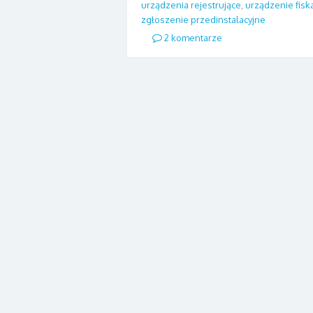
urządzenia rejestrujące
,
urządzenie fisk
zgłoszenie przedinstalacyjne
2 komentarze