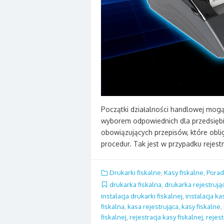
Początki działalności handlowej mogą 
wyborem odpowiednich dla przedsiębi
obowiązujących przepisów, które obli
procedur. Tak jest w przypadku rejestr
Drukarki fiskalne
,
Kasy fiskalne
,
Porad
drukarka fiskalna
,
drukarka rejestrują
instalacja drukarki fiskalnej
,
instalacja ka
fiskalna
,
kasa rejestrująca
,
kasy fiskalne
,
fiskalnej
,
rejestracja kasy fiskalnej
,
rejes