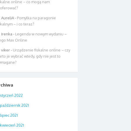
skalne online – co mogą nam
oferować?
AureliA
-
Pomyłka na paragonie
skalnym – i co teraz?
Irenka
-
Legenda w nowym wydaniu –
ngo Max Online
viker
-
Urządzenie fiskalne online – czy
rto je wybrać wtedy, gdy nie jest to
ymagane?
rchiwa
styczeń 2022
październik 2021
lipiec 2021
kwiecień 2021