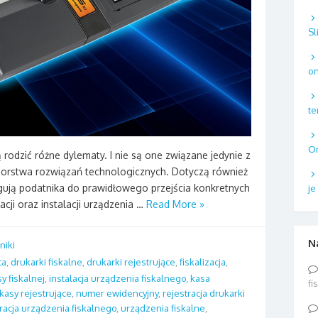
Sl
on
te
On
rodzić różne dylematy. I nie są one związane jedynie z
orstwa rozwiązań technologicznych. Dotyczą również
gują podatnika do prawidłowego przejścia konkretnych
je
acji oraz instalacji urządzenia …
Read More »
N
niki
ca
,
drukarki fiskalne
,
drukarki rejestrujące
,
fiskalizacja
,
sy fiskalnej
,
instalacja urządzenia fiskalnego
,
kasa
fi
kasy rejestrujące
,
numer ewidencyjny
,
rejestracja drukarki
tracja urządzenia fiskalnego
,
urządzenia fiskalne
,