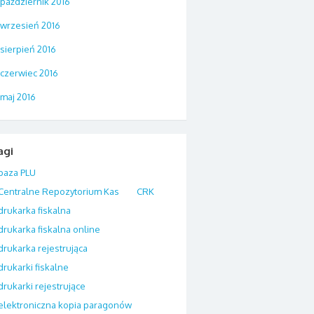
październik 2016
wrzesień 2016
sierpień 2016
czerwiec 2016
maj 2016
agi
baza PLU
Centralne Repozytorium Kas
CRK
drukarka fiskalna
drukarka fiskalna online
drukarka rejestrująca
drukarki fiskalne
drukarki rejestrujące
elektroniczna kopia paragonów