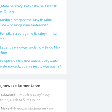
„Mobilne szaty” kasy fiskalnej Elzab K1
im Online
Nieduże, stacjonarne kasy fiskalne
line – co mogą nam zaoferować?
Pomyłka na paragonie fiskalnym – i co
raz?
Legenda w nowym wydaniu – Bingo Max
line
Urządzenie fiskalne online – czy warto
 wybrać wtedy, gdy nie jest to wymagane?
ajnowsze komentarze
sUawomir
-
„Mobilne szaty” kasy
skalnej Elzab K1 Slim Online
MaXeN
-
Nieduże, stacjonarne kasy