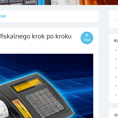
NEGO
Se
for
 fiskalnego krok po kroku
18
K
PAŹ
O