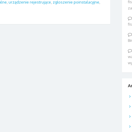
fi
alne
,
urządzenie rejestrujące
,
zgłoszenie poinstalacyjne
,
za
fi
Bi
wa
w
A