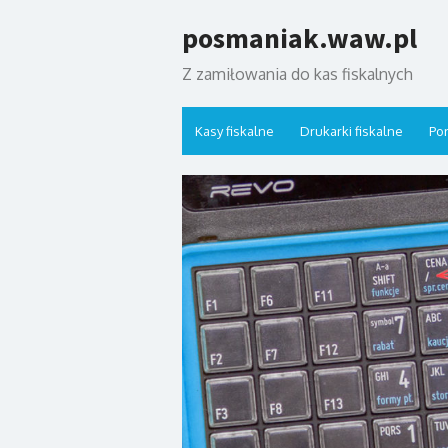
Skip
posmaniak.waw.pl
to
content
Z zamiłowania do kas fiskalnych
Kasy fiskalne
Drukarki fiskalne
Por